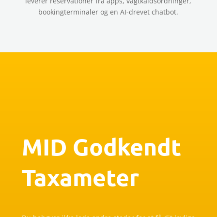
leverer reservationer fra apps, vagtkaldsordninger,
bookingterminaler og en AI-drevet chatbot.
MID Godkendt
Taxameter